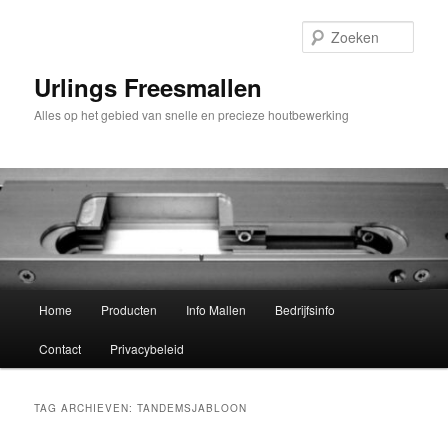
Spring
Spring
naar
naar
Zoek
de
de
primaire
secundaire
Urlings Freesmallen
inhoud
inhoud
Alles op het gebied van snelle en precieze houtbewerking
Hoofdmenu
Home
Producten
Info Mallen
Bedrijfsinfo
Contact
Privacybeleid
TAG ARCHIEVEN:
TANDEMSJABLOON