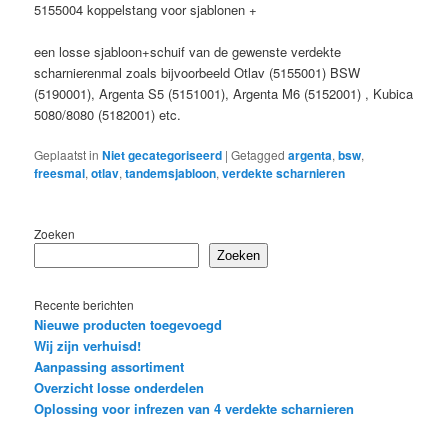
5155004 koppelstang voor sjablonen +
een losse sjabloon+schuif van de gewenste verdekte
scharnierenmal zoals bijvoorbeeld Otlav (5155001) BSW
(5190001), Argenta S5 (5151001), Argenta M6 (5152001) , Kubica
5080/8080 (5182001) etc.
Geplaatst in
Niet gecategoriseerd
|
Getagged
argenta
,
bsw
,
freesmal
,
otlav
,
tandemsjabloon
,
verdekte scharnieren
Zoeken
Zoeken
Recente berichten
Nieuwe producten toegevoegd
Wij zijn verhuisd!
Aanpassing assortiment
Overzicht losse onderdelen
Oplossing voor infrezen van 4 verdekte scharnieren