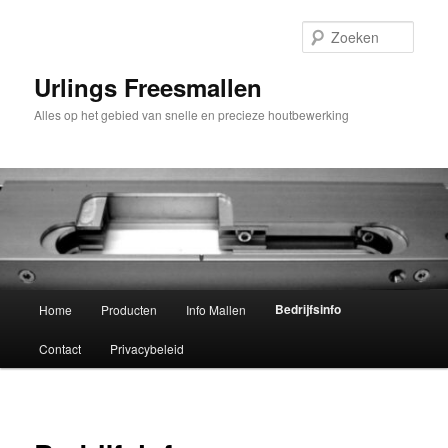
Spring
naar
Zoek
de
primaire
Urlings Freesmallen
inhoud
Alles op het gebied van snelle en precieze houtbewerking
Hoofdmenu
Bedrijfsinfo
Home
Producten
Info Mallen
Contact
Privacybeleid