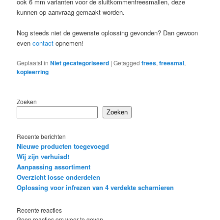
ook 6 mm varianten voor de sluitkommenfreesmallen, deze
kunnen op aanvraag gemaakt worden.
Nog steeds niet de gewenste oplossing gevonden? Dan gewoon
even
contact
opnemen!
Geplaatst in
Niet gecategoriseerd
|
Getagged
frees
,
freesmal
,
kopieerring
Zoeken
Zoeken
Recente berichten
Nieuwe producten toegevoegd
Wij zijn verhuisd!
Aanpassing assortiment
Overzicht losse onderdelen
Oplossing voor infrezen van 4 verdekte scharnieren
Recente reacties
Geen reacties om weer te geven.