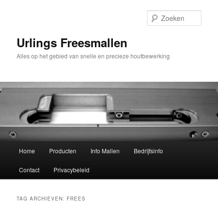
Spring
Spring
naar
naar
Zoek
de
de
primaire
secundaire
Urlings Freesmallen
inhoud
inhoud
Alles op het gebied van snelle en precieze houtbewerking
Hoofdmenu
Home
Producten
Info Mallen
Bedrijfsinfo
Contact
Privacybeleid
TAG ARCHIEVEN:
FREES